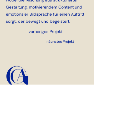
wobei die Mischung aus strukturierter
Gestaltung, motivierendem Content und
emotionaler Bildsprache für einen Auftritt
sorgt, der bewegt und begeistert.
vorheriges Projekt
nächstes Projekt
GAG.Studio | Melisande Falk
Oldentruper Str. 1
33604 Bielefeld
+49 176 7227 35 21
info@gag-studio.de