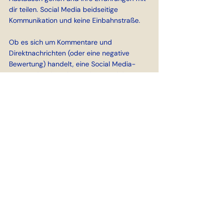
dir teilen. Social Media beidseitige 
Kommunikation und keine Einbahnstraße.
Ob es sich um Kommentare und 
Direktnachrichten (oder eine negative 
Bewertung) handelt, eine Social Media-
Agentur fungiert als Erweiterung deines 
Customer-Service-Teams, pflegt warme 
Verbindungen und baut Vertrauen zu 
deiner Zielgruppe auf. Ein erhöhtes 
Engagement mit deiner Community wirkt 
sich positiv auf den Algorithmus aus. Viel 
bedeutender ist, dass Engagement und 
allen voran proaktives(!) Engagement deine 
Unternehmung nahbar macht. Es hilft 
dabei, eine starke Bindung zu deiner 
Community aufzubauen.
7.     Zeitersparnis und Fokus auf deine 
Kerntätigkeit