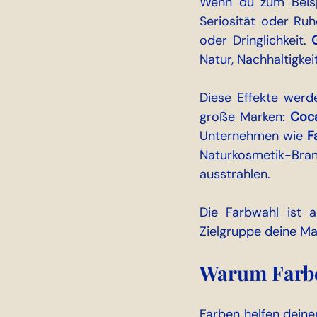
Wenn du zum Beisp
Seriosität oder Ru
oder Dringlichkeit. 
Natur, Nachhaltigkei
Diese Effekte werd
große Marken: 
Coc
Unternehmen wie 
F
Naturkosmetik-Bran
ausstrahlen.
Die Farbwahl ist al
Zielgruppe deine Ma
Warum Farbe
Farben helfen deine