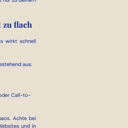
t nur zu deinem 
 zu flach
 wirkt schnell 
bestehend aus:
 oder Call-to-
aos. Achte bei 
ebsites und in 