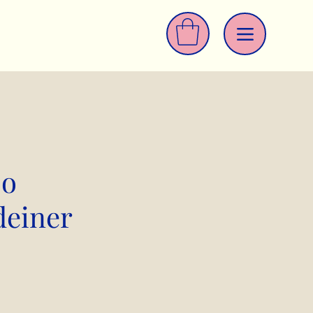
So
deiner