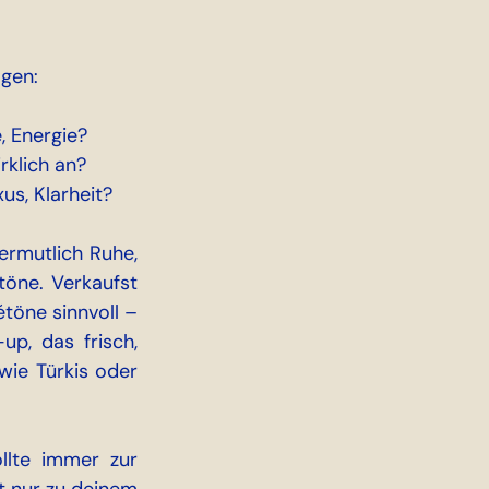
agen:
, Energie?
klich an?
xus, Klarheit?
rmutlich Ruhe, 
öne. Verkaufst 
töne sinnvoll – 
p, das frisch, 
ie Türkis oder 
Und nein – „Ich mag halt Pink“ ist keine Strategie. Deine Farbwahl sollte immer zur 