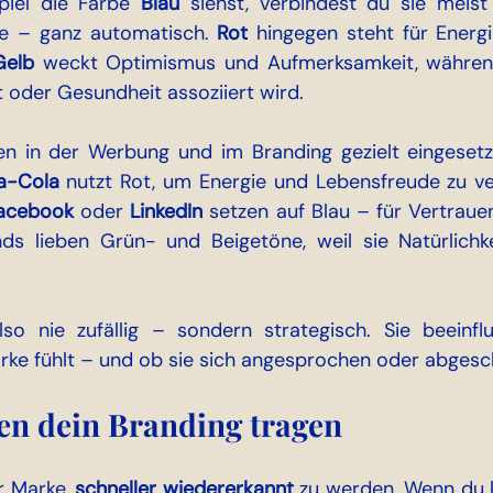
iel die Farbe 
Blau
 siehst, verbindest du sie meist 
he – ganz automatisch. 
Rot
 hingegen steht für Energi
Gelb
 weckt Optimismus und Aufmerksamkeit, währen
t oder Gesundheit assoziiert wird.
en in der Werbung und im Branding gezielt eingesetz
a-Cola
 nutzt Rot, um Energie und Lebensfreude zu ve
acebook
 oder 
LinkedIn
 setzen auf Blau – für Vertrauen 
ds lieben Grün- und Beigetöne, weil sie Natürlichk
so nie zufällig – sondern strategisch. Sie beeinflu
rke fühlt – und ob sie sich angesprochen oder abgesch
n dein Branding tragen
r Marke, 
schneller wiedererkannt
 zu werden. Wenn du 