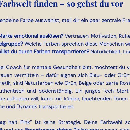
 Farbwelt finden – so gehst du vor
endeine Farbe auswählst, stell dir ein paar zentrale Fr
 Marke emotional auslösen?
 Vertrauen, Motivation, Ruhe
ielgruppe?
 Welche Farben sprechen diese Menschen wir
llst du durch Farben transportieren?
 Natürlichkeit, Lu
l Coach für mentale Gesundheit bist, möchtest du ve
rauen vermitteln – dafür eignen sich Blau- oder Grünt
etik, sind Naturfarben wie Grün, Beige oder zarte Rosé
uthentisch und bodenständig. Ein junges Tech-Start-u
v auftreten will, kann mit kühlen, leuchtenden Tönen w
he und Dynamik transportieren.