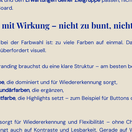
it
 und den 
Erwartungen deiner Zielgruppe
 passen, nich
Board.
 mit Wirkung – nicht zu bunt, nicht
 bei der Farbwahl ist: zu viele Farben auf einmal. Das
überfordert visuell. 
randing brauchst du eine klare Struktur – am besten 
be
, die dominiert und für Wiedererkennung sorgt,
undärfarben
, die ergänzen,
tfarbe
, die Highlights setzt – zum Beispiel für Buttons
orgt für Wiedererkennung und Flexibilität – ohne Ch
ngt auch auf Kontraste und Lesbarkeit. Gerade auf W