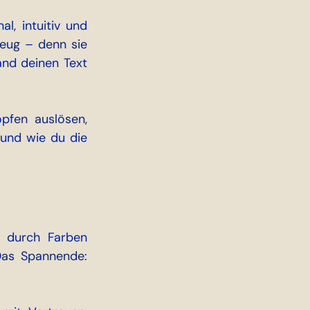
, intuitiv und 
eug – denn sie 
nd deinen Text 
fen auslösen, 
warum sie in deiner Markenstrategie eine entscheidende Rolle spielen – und wie du die 
 durch Farben 
as Spannende: 