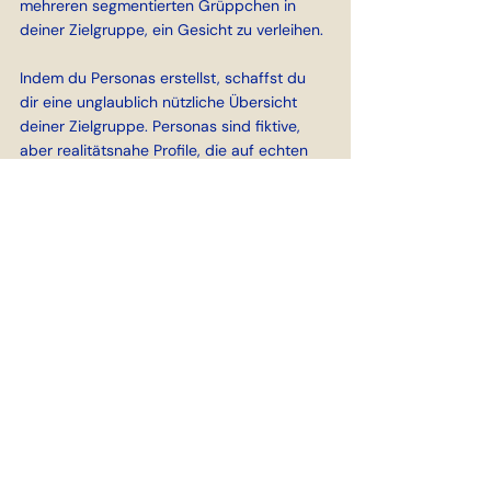
mehreren segmentierten Grüppchen in 
deiner Zielgruppe, ein Gesicht zu verleihen.
Indem du Personas erstellst, schaffst du 
dir eine unglaublich nützliche Übersicht 
deiner Zielgruppe. Personas sind fiktive, 
aber realitätsnahe Profile, die auf echten 
Daten basieren und typische Mitglieder 
der Zielgruppe repräsentieren. Diese 
Personas umfassen demografische 
Informationen, Interessen, 
Verhaltensweisen, Bedürfnisse und 
Wünsche.
Personas helfen dir, dich besser in die 
Kunden hineinzuversetzen und gezielte 
Marketingstrategien zu entwickeln. Sie 
ermöglichen es, Botschaften und Angebote 
so zu gestalten, dass sie die spezifischen 
Bedürfnisse und Motivationen der 
Zielgruppe ansprechen.