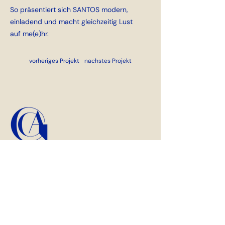
So präsentiert sich SANTOS modern,
einladend und macht gleichzeitig Lust
auf me(e)hr.
vorheriges Projekt
nächstes Projekt
GAG.Studio | Melisande Falk
Oldentruper Str. 1
33604 Bielefeld
+49 176 7227 35 21
info@gag-studio.de